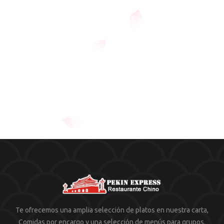
Te ofrecemos una amplia selección de platos en nuestra carta,
Comidas por encargo y una selección de menús para grupos.