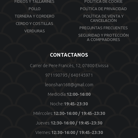
FIDEOS Y TALLARINES
POLÍTICA DE COOKIE
POLLO
POLÍTICA DE PRIVACIDAD
TERNERA Y CORDERO
POLÍTICA DE VENTA Y
CANCELACIÓN
CERDO Y COSTILLAS
PREGUNTAS FRECUENTES
VERDURAS
SEGURIDAD Y PROTECCIÓN
A COMPRADORES
CONTACTANOS
Carrer de Pere Francès, 12, 07800 Eivissa
971190795
/
640145971
leonshan168@gmail.com
Mediodía:
12:00-16:00
Noche:
19:45-23:30
Miércoles:
12:30-16:00 / 19:45-23:30
Jueves:
12:30-16:00 / 19:45-23:30
Viernes:
12:30-16:00 / 19:45-23:30