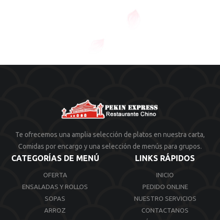
Te ofrecemos una amplia selección de platos en nuestra carta,
Comidas por encargo y una selección de menús para grupos.
CATEGORÍAS DE MENÚ
LINKS RÁPIDOS
OFERTA
INICIO
ENSALADAS Y ROLLOS
PEDIDO ONLINE
SOPAS
NUESTRO SERVICIOS
ARROZ
CONTACTANOS