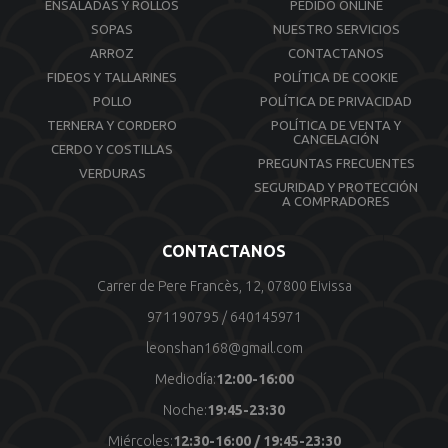
ENSALADAS Y ROLLOS
PEDIDO ONLINE
SOPAS
NUESTRO SERVICIOS
ARROZ
CONTACTANOS
FIDEOS Y TALLARINES
POLÍTICA DE COOKIE
POLLO
POLÍTICA DE PRIVACIDAD
TERNERA Y CORDERO
POLÍTICA DE VENTA Y
CANCELACIÓN
CERDO Y COSTILLAS
PREGUNTAS FRECUENTES
VERDURAS
SEGURIDAD Y PROTECCIÓN
A COMPRADORES
CONTACTANOS
Carrer de Pere Francès, 12, 07800 Eivissa
971190795
/
640145971
leonshan168@gmail.com
Mediodía:
12:00-16:00
Noche:
19:45-23:30
Miércoles:
12:30-16:00 / 19:45-23:30